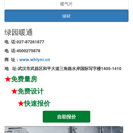
暖气片
辅材
绿园暖通
电 话
:
027-87261877
电 话
:
4000275878
网 址
：
www.whlynt.cn
地 址
:武汉市武昌区和平大道三角路水岸国际写字楼1405-1410
★
免费量房
★
免费设计
★
快速报价
自助报价