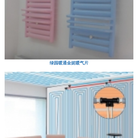
绿园暖通金妮暖气片