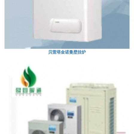
贝雷塔金诺曼壁挂炉