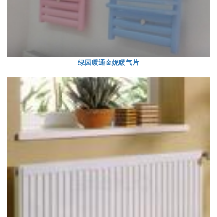
绿园暖通金妮暖气片