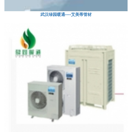
武汉绿园暖通----艾美蒂管材