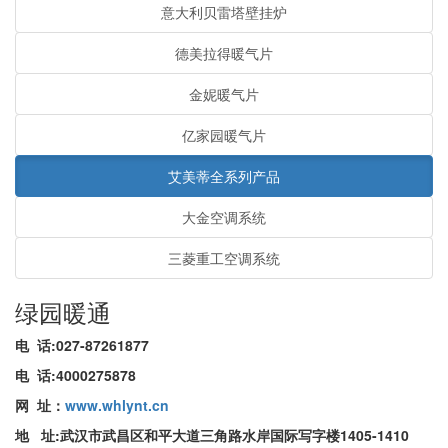
意大利贝雷塔壁挂炉
德美拉得暖气片
金妮暖气片
亿家园暖气片
艾美蒂全系列产品
大金空调系统
三菱重工空调系统
绿园暖通
电 话
:
027-87261877
电 话
:
4000275878
网 址
：
www.whlynt.cn
地 址
:武汉市武昌区和平大道三角路水岸国际写字楼1405-1410