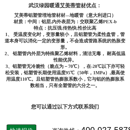
武汉绿园暖通
艾美蒂管材
优点：
艾美蒂铝塑管埋地管材材---地暖管（意大利进口）
材质：中间：铝层,内外表层为：交联聚乙烯PEX-b
特点：抗压强,传热快,性价比高
1、 受温度变化时，变形量较小，且铝塑管为柔性盘管，管
道本身可以消化一定的变形量，不会造成管路系统的热胀变
形。
2、 铝塑管内外层为特殊聚乙烯材料，清洁无毒， 耐高低温
性能优异。
3、铝塑管无冷脆性（脆点为－70℃），在-20℃以下亦可轻
松安装，铝塑管长期使用温度95℃（50年，1MPa）,最高使
用温度110℃。且铝塑管热膨胀系数小，它与铝的热膨胀系
数相当，只有全塑管的六分之一。
您可以通过以下方式联系我们